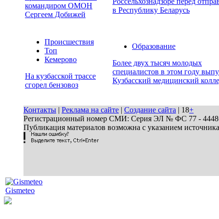
Россельхознадзоре перед отпра
командиром ОМОН
в Республику Беларусь
Сергеем Добижей
Происшествия
Образование
Топ
Кемерово
Более двух тысяч молодых
специалистов в этом году вып
На кузбасской трассе
Кузбасский медицинский колл
сгорел бензовоз
Контакты
|
Реклама на сайте
|
Создание сайта
| 18
+
Регистрационный номер СМИ: Серия ЭЛ № ФС 77 - 44486 
Публикация материалов возможна с указанием источник
Gismeteo