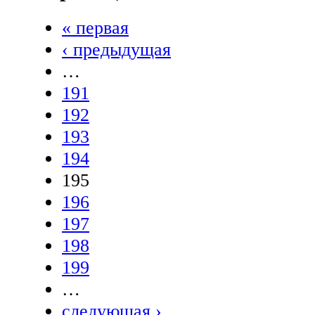
« первая
‹ предыдущая
…
191
192
193
194
195
196
197
198
199
…
следующая ›