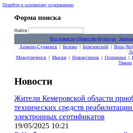
Перейти к основному содержанию
Форма поиска
Найти
Все новости
Общество
Культура
Эконо
Анжеро-Судженск
|
Белово
|
Березовский
|
Верх-Чеб
Л
Междуреченск
|
Мыски
|
Новокузнецк
|
Осинники
|
Тяжин
Новости
Жители Кемеровской области прио
технических средств реабилитаци
электронных сертификатов
19/05/2025 10:21