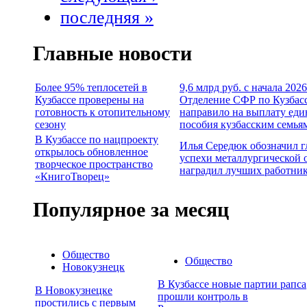
последняя »
Главные новости
Более 95% теплосетей в
9,6 млрд руб. с начала 2026
Кузбассе проверены на
Отделение СФР по Кузбас
готовность к отопительному
направило на выплату еди
сезону
пособия кузбасским семья
В Кузбассе по нацпроекту
Илья Середюк обозначил 
открылось обновленное
успехи металлургической 
творческое пространство
наградил лучших работни
«КнигоТворец»
Популярное за месяц
Общество
Общество
Новокузнецк
В Кузбассе новые партии рапса
В Новокузнецке
прошли контроль в
простились с первым