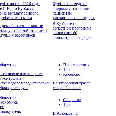
руб. с начала 2026 года
Кузбасские медики
е СФР по Кузбассу
впервые установили
о на выплату единого
пациентам
кузбасским семьям
«механические сердца»
В Кузбассе по
едюк обозначил главные
областной программе
еталлургической отрасли и
обновляют 80
 лучших работников
километров автодорог
бщество
Происшествия
Топ
ассе новые партии рапса
Кемерово
 контроль в
ьхознадзоре перед отправкой
На кузбасской трассе
ублику Беларусь
сгорел бензовоз
бщество
Общество
кономика
Топ
оп
овокузнецк
В Кузбассе по