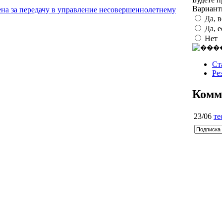
Вариан
а за передачу в управление несовершеннолетнему
Да, 
Да, 
Нет
Ст
Ре
Комм
23/06
те