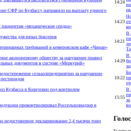
14:24
на
ок
ление СФР по Кузбассу направило на выплату единого
Но
14:23
от
и пациентам «механические сердца»
ко
В 
мужества для юных боксеров
пр
14:21
ле
теринарных требований в кемеровском кафе «Чинар»
Та
В 
ение акционерному обществу за нарушение правил
14:20
бо
льных документов в системе «Меркурий»
за
Бо
предостережение сельхозпредприятию за нарушение
10:22
пр
 пестицидов
от
В 
из Кузбасса в Киргизию под контролем
пр
15:55
за
во
родукции проконтролировал Россельхознадзор в
Голо
но недостоверное декларирование 2,4 тысячи тонн
Будете 