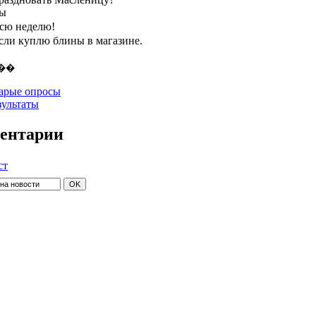
ты
всю неделю!
если куплю блины в магазине.
арые опросы
зультаты
ентарии
ст