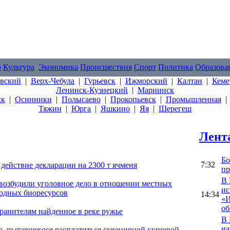
о
Культура
Экономика
Происшествия
Спорт
Политика
Образова
овский
|
Верх-Чебула
|
Гурьевск
|
Ижморский
|
Калтан
|
Кеме
Ленинск-Кузнецкий
|
Мариинск
цк
|
Осинники
|
Полысаево
|
Прокопьевск
|
Промышленная
Тяжин
|
Юрга
|
Яшкино
|
Яя
|
Шерегеш
Лент
Бо
7:32
 действие декларации на 2300 т ячменя
пр
В 
возбудили уголовное дело в отношении местных
ис
водных биоресурсов
14:34
«И
об
ранителям найденное в реке ружье
В 
на
а, пытавшегося расплатиться сувенирной купюрой