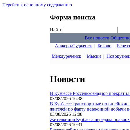
Перейти к основному содержанию
Форма поиска
Найти
Все новости
Обществ
Анжеро-Судженск
|
Белово
|
Берез
Междуреченск
|
Мыски
|
Новокузне
Новости
В Кузбассе Россельхознадзор прекратил
03/08/2026 16:38
В Кузбассе транспортные полицейские 
жителей по факту незаконной добычи 
03/08/2026 12:08
Жительница Кузбасса передала правоох
03/08/2026 10:31
Росгвардейцы задержали кемеровчанин