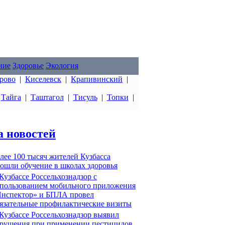
ние
Здоровье
Экология
рово
|
Киселевск
|
Крапивинский
|
|
Тайга
|
Таштагол
|
Тисуль
|
Топки
|
а новостей
лее 100 тысяч жителей Кузбасса
ошли обучение в школах здоровья
Кузбассе Россельхознадзор с
пользованием мобильного приложения
нспектор» и БПЛА провел
язательные профилактические визиты
Кузбассе Россельхознадзор выявил
рушения при применении пестицидов