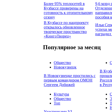
Более 95% теплосетей в
9,6 млрд 
Кузбассе проверены на
Отделени
готовность к отопительному
направил
сезону
пособия 
В Кузбассе по нацпроекту
Илья Сер
открылось обновленное
успехи м
творческое пространство
наградил
«КнигоТворец»
Популярное за месяц
Общество
О
Новокузнецк
В Кузб
В Новокузнецке простились с
прошли
первым командиром ОМОН
Россел
Сергеем Добижей
в Респ
Культура
О
Общество
Э
Топ
Т
Н
Участниками VI