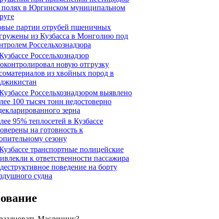
 полях в Юргинском муниципальном
руге
вые партии отрубей пшеничных
гружены из Кузбасса в Монголию под
нтролем Россельхознадзора
Кузбассе Россельхознадзор
оконтролировал новую отгрузку
соматериалов из хвойных пород в
джикистан
Кузбассе Россельхознадзором выявлено
лее 100 тысяч тонн недостоверно
декларированного зерна
лее 95% теплосетей в Кузбассе
оверены на готовность к
опительному сезону
Кузбассе транспортные полицейские
ивлекли к ответственности пассажира
 деструктивное поведение на борту
здушного судна
сование
праздновать Масленицу?