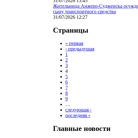
31/07/2026 13:45
Жительница Анжеро-Судженска осужден
сыну транспортного средства
31/07/2026 12:27
Страницы
« первая
‹ предыдущая
1
2
3
4
5
6
7
8
9
…
следующая ›
последняя »
Главные новости