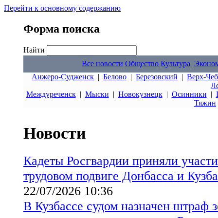
Перейти к основному содержанию
Форма поиска
Найти
Все новости
Общество
Культура
Эконо
Анжеро-Судженск
|
Белово
|
Березовский
|
Верх-Чеб
Л
Междуреченск
|
Мыски
|
Новокузнецк
|
Осинники
|
Тяжин
Новости
Кадеты Росгвардии приняли участи
трудовом подвиге Донбасса и Кузба
22/07/2026 10:36
В Кузбассе судом назначен штраф 