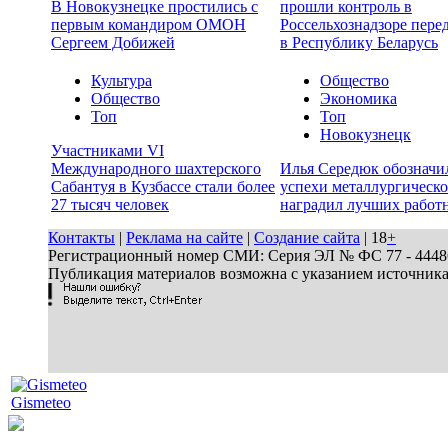
В Новокузнецке простились с
прошли контроль в
первым командиром ОМОН
Россельхознадзоре пере
Сергеем Добижей
в Республику Беларусь
Культура
Общество
Общество
Экономика
Топ
Топ
Новокузнецк
Участниками VI
Международного шахтерского
Илья Середюк обозначи
Сабантуя в Кузбассе стали более
успехи металлургическо
27 тысяч человек
наградил лучших работ
Контакты
|
Реклама на сайте
|
Создание сайта
| 18
+
Регистрационный номер СМИ: Серия ЭЛ № ФС 77 - 44486 
Публикация материалов возможна с указанием источник
Gismeteo