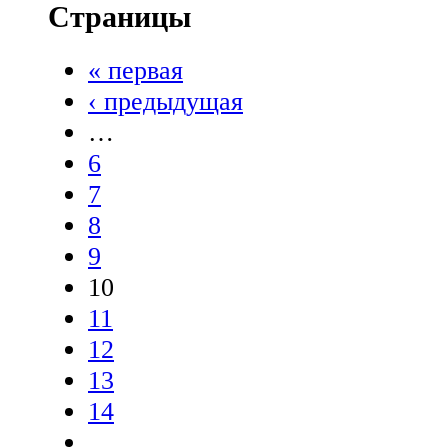
Страницы
« первая
‹ предыдущая
…
6
7
8
9
10
11
12
13
14
…