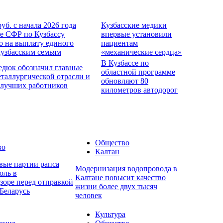
руб. с начала 2026 года
Кузбасские медики
е СФР по Кузбассу
впервые установили
о на выплату единого
пациентам
кузбасским семьям
«механические сердца»
В Кузбассе по
едюк обозначил главные
областной программе
еталлургической отрасли и
обновляют 80
 лучших работников
километров автодорог
Общество
во
Калтан
вые партии рапса
Модернизация водопровода в
оль в
Калтане повысит качество
зоре перед отправкой
жизни более двух тысяч
Беларусь
человек
Культура