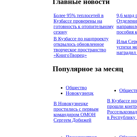
Главные новости
Более 95% теплосетей в
9,6 млрд 
Кузбассе проверены на
Отделени
готовность к отопительному
направил
сезону
пособия 
В Кузбассе по нацпроекту
Илья Сер
открылось обновленное
успехи м
творческое пространство
наградил
«КнигоТворец»
Популярное за месяц
Общество
Общест
Новокузнецк
В Кузбассе но
В Новокузнецке
прошли контр
простились с первым
Россельхознад
командиром ОМОН
в Республику 
Сергеем Добижей