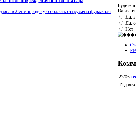
на после повреждения остекления бара
Будете 
Вариан
адзора в Ленинградскую область отгружена фуражная
Да, 
Да, 
Нет
Ст
Ре
Комм
23/06
те