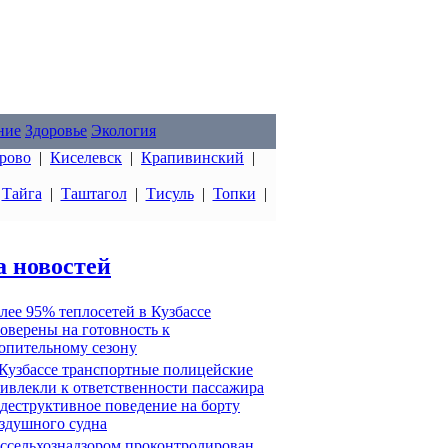
ние
Здоровье
Экология
рово
|
Киселевск
|
Крапивинский
|
|
Тайга
|
Таштагол
|
Тисуль
|
Топки
|
а новостей
лее 95% теплосетей в Кузбассе
оверены на готовность к
опительному сезону
Кузбассе транспортные полицейские
ивлекли к ответственности пассажира
 деструктивное поведение на борту
здушного судна
ссельхознадзором проконтролирован