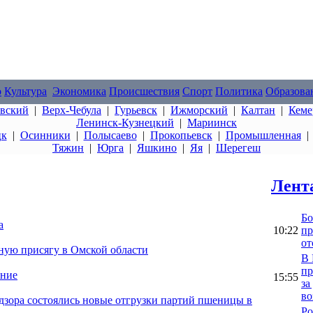
о
Культура
Экономика
Происшествия
Спорт
Политика
Образова
овский
|
Верх-Чебула
|
Гурьевск
|
Ижморский
|
Калтан
|
Кеме
Ленинск-Кузнецкий
|
Мариинск
цк
|
Осинники
|
Полысаево
|
Прокопьевск
|
Промышленная
Тяжин
|
Юрга
|
Яшкино
|
Яя
|
Шерегеш
Лент
Бо
а
10:22
пр
от
ную присягу в Омской области
В 
пр
ение
15:55
за
во
адзора состоялись новые отгрузки партий пшеницы в
Ро