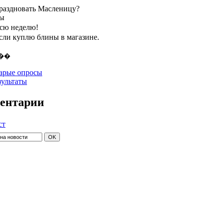
праздновать Масленицу?
ты
всю неделю!
если куплю блины в магазине.
арые опросы
зультаты
ентарии
ст