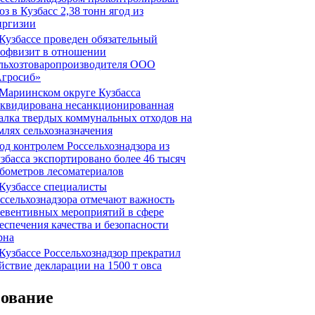
оз в Кузбасс 2,38 тонн ягод из
ргизии
Кузбассе проведен обязательный
офвизит в отношении
льхозтоваропроизводителя ООО
гросиб»
Мариинском округе Кузбасса
квидирована несанкционированная
алка твердых коммунальных отходов на
млях сельхозназначения
д контролем Россельхознадзора из
збасса экспортировано более 46 тысяч
бометров лесоматериалов
Кузбассе специалисты
ссельхознадзора отмечают важность
евентивных мероприятий в сфере
еспечения качества и безопасности
рна
Кузбассе Россельхознадзор прекратил
йствие декларации на 1500 т овса
сование