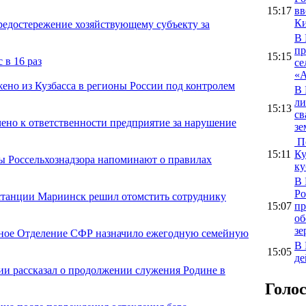
15:17
вв
Ки
предостережение хозяйствующему субъекту за
В 
пр
15:15
 в 16 раз
се
«А
ено из Кузбасса в регионы России под контролем
В 
ли
15:13
св
чено к ответственности предприятие за нарушение
зе
По
15:11
Ку
ы Россельхознадзора напоминают о правилах
ку
В 
Ро
 станции Мариинск решил отомстить сотруднику
15:07
пр
об
зе
льное Отделение СФР назначило ежегодную семейную
В 
15:05
де
ии рассказал о продолжении служения Родине в
Голо