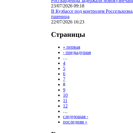
Росгвардейцы задержали новокузнечани
23/07/2026 09:18
В Кузбассе под контролем Россельхозн
пшеница
22/07/2026 16:23
Страницы
« первая
‹ предыдущая
…
4
5
6
7
8
9
10
11
12
…
следующая ›
последняя »