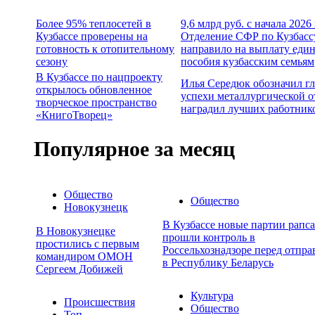
Более 95% теплосетей в
9,6 млрд руб. с начала 2026
Кузбассе проверены на
Отделение СФР по Кузбасс
готовность к отопительному
направило на выплату еди
сезону
пособия кузбасским семьям
В Кузбассе по нацпроекту
Илья Середюк обозначил г
открылось обновленное
успехи металлургической о
творческое пространство
наградил лучших работник
«КнигоТворец»
Популярное за месяц
Общество
Общество
Новокузнецк
В Кузбассе новые партии рапса
В Новокузнецке
прошли контроль в
простились с первым
Россельхознадзоре перед отпра
командиром ОМОН
в Республику Беларусь
Сергеем Добижей
Культура
Происшествия
Общество
Топ