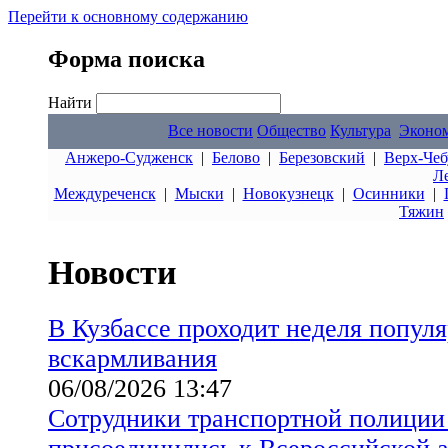
Перейти к основному содержанию
Форма поиска
Найти
Все новости
Общество
Культура
Эконо
Анжеро-Судженск
|
Белово
|
Березовский
|
Верх-Чеб
Л
Междуреченск
|
Мыски
|
Новокузнецк
|
Осинники
|
Тяжин
Новости
В Кузбассе проходит неделя попул
вскармливания
06/08/2026 13:47
Сотрудники транспортной полиции