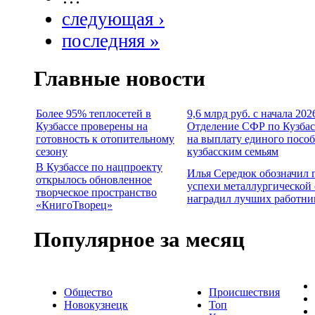
следующая ›
последняя »
Главные новости
Более 95% теплосетей в
9,6 млрд руб. с начала 202
Кузбассе проверены на
Отделение СФР по Кузбас
готовность к отопительному
на выплату единого посо
сезону
кузбасским семьям
В Кузбассе по нацпроекту
Илья Середюк обозначил 
открылось обновленное
успехи металлургической 
творческое пространство
наградил лучших работни
«КнигоТворец»
Популярное за месяц
Общество
Происшествия
Новокузнецк
Топ