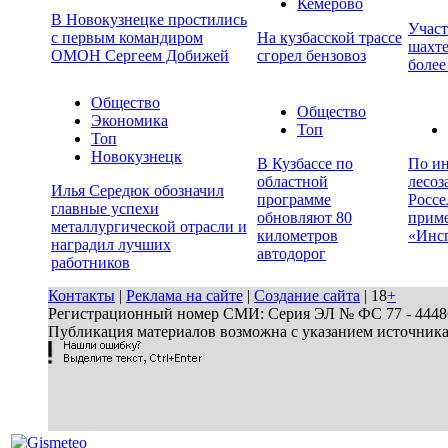
Кемерово
В Новокузнецке простились
Учас
с первым командиром
На кузбасской трассе
шахте
ОМОН Сергеем Добижей
сгорел бензовоз
более
Общество
Общество
Экономика
Топ
Топ
Новокузнецк
В Кузбассе по
По ин
областной
лесоз
Илья Середюк обозначил
программе
Россе
главные успехи
обновляют 80
прим
металлургической отрасли и
километров
«Инс
наградил лучших
автодорог
работников
Контакты
|
Реклама на сайте
|
Создание сайта
| 18
+
Регистрационный номер СМИ: Серия ЭЛ № ФС 77 - 44486 
Публикация материалов возможна с указанием источник