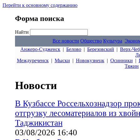
Перейти к основному содержанию
Форма поиска
Найти
Все новости
Общество
Культура
Эконо
Анжеро-Судженск
|
Белово
|
Березовский
|
Верх-Чеб
Л
Междуреченск
|
Мыски
|
Новокузнецк
|
Осинники
|
Тяжин
Новости
В Кузбассе Россельхознадзор про
отгрузку лесоматериалов из хвой
Таджикистан
03/08/2026 16:40