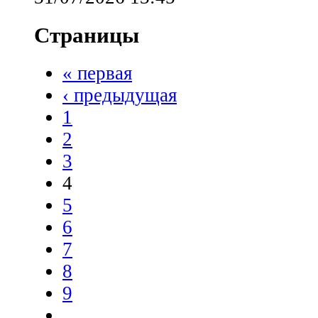
Страницы
« первая
‹ предыдущая
1
2
3
4
5
6
7
8
9
…