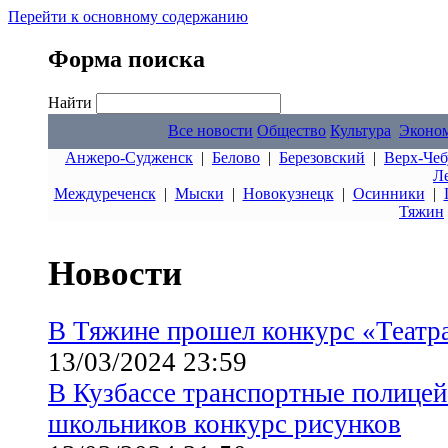
Перейти к основному содержанию
Форма поиска
Найти
Все новости
Общество
Культура
Эконо
Анжеро-Судженск
|
Белово
|
Березовский
|
Верх-Чеб
Л
Междуреченск
|
Мыски
|
Новокузнецк
|
Осинники
|
Тяжин
Новости
В Тяжине прошел конкурс «Театр
13/03/2024 23:59
В Кузбассе транспортные полицей
школьников конкурс рисунков