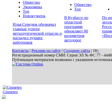
Общество
Общество
Экономика
Топ
Топ
Новокузнецк
В Кузбассе по
По ин
областной
лесоз
Илья Середюк обозначил
программе
Россе
главные успехи
обновляют 80
прим
металлургической отрасли и
километров
«Инс
наградил лучших
автодорог
работников
Контакты
|
Реклама на сайте
|
Создание сайта
| 18
+
Регистрационный номер СМИ: Серия ЭЛ № ФС 77 - 44486 
Публикация материалов возможна с указанием источник
Gismeteo