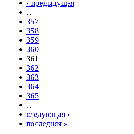
‹ предыдущая
…
357
358
359
360
361
362
363
364
365
…
следующая ›
последняя »