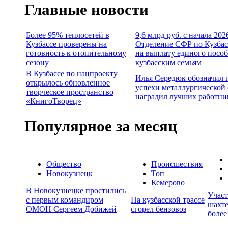
Главные новости
Более 95% теплосетей в
9,6 млрд руб. с начала 202
Кузбассе проверены на
Отделение СФР по Кузбас
готовность к отопительному
на выплату единого посо
сезону
кузбасским семьям
В Кузбассе по нацпроекту
Илья Середюк обозначил 
открылось обновленное
успехи металлургической 
творческое пространство
наградил лучших работни
«КнигоТворец»
Популярное за месяц
Общество
Происшествия
Новокузнецк
Топ
Кемерово
В Новокузнецке простились
Учас
с первым командиром
На кузбасской трассе
шахте
ОМОН Сергеем Добижей
сгорел бензовоз
более