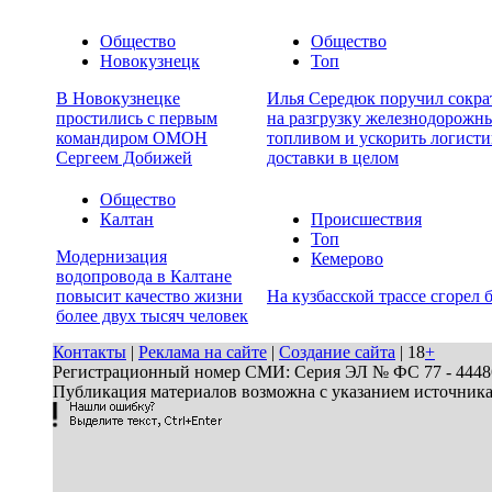
Общество
Общество
Новокузнецк
Топ
В Новокузнецке
Илья Середюк поручил сокра
простились с первым
на разгрузку железнодорожны
командиром ОМОН
топливом и ускорить логисти
Сергеем Добижей
доставки в целом
Общество
Калтан
Происшествия
Топ
Модернизация
Кемерово
водопровода в Калтане
повысит качество жизни
На кузбасской трассе сгорел 
более двух тысяч человек
Контакты
|
Реклама на сайте
|
Создание сайта
| 18
+
Регистрационный номер СМИ: Серия ЭЛ № ФС 77 - 44486 
Публикация материалов возможна с указанием источник