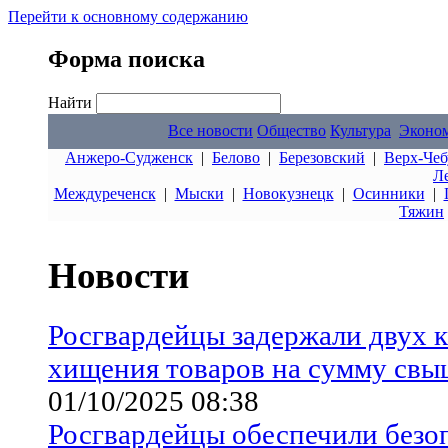
Перейти к основному содержанию
Форма поиска
Найти
Все новости
Общество
Культура
Эконо
Анжеро-Судженск
|
Белово
|
Березовский
|
Верх-Чеб
Л
Междуреченск
|
Мыски
|
Новокузнецк
|
Осинники
|
Тяжин
Новости
Росгвардейцы задержали двух 
хищения товаров на сумму свы
01/10/2025 08:38
Росгвардейцы обеспечили безо