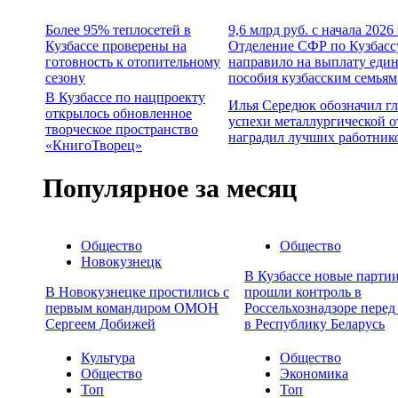
Более 95% теплосетей в
9,6 млрд руб. с начала 2026
Кузбассе проверены на
Отделение СФР по Кузбасс
готовность к отопительному
направило на выплату еди
сезону
пособия кузбасским семьям
В Кузбассе по нацпроекту
Илья Середюк обозначил г
открылось обновленное
успехи металлургической о
творческое пространство
наградил лучших работник
«КнигоТворец»
Популярное за месяц
Общество
Общество
Новокузнецк
В Кузбассе новые партии
В Новокузнецке простились с
прошли контроль в
первым командиром ОМОН
Россельхознадзоре перед
Сергеем Добижей
в Республику Беларусь
Культура
Общество
Общество
Экономика
Топ
Топ