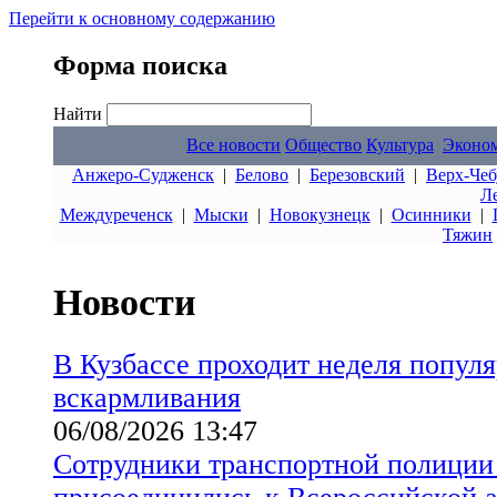
Перейти к основному содержанию
Форма поиска
Найти
Все новости
Общество
Культура
Эконо
Анжеро-Судженск
|
Белово
|
Березовский
|
Верх-Чеб
Л
Междуреченск
|
Мыски
|
Новокузнецк
|
Осинники
|
Тяжин
Новости
В Кузбассе проходит неделя попул
вскармливания
06/08/2026 13:47
Сотрудники транспортной полиции