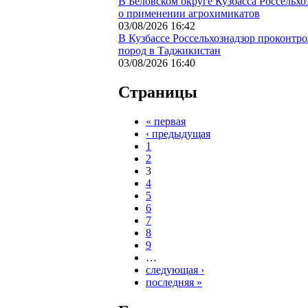
В Беловском округе Кузбасса Россельх
о применении агрохимикатов
03/08/2026 16:42
В Кузбассе Россельхознадзор проконтр
пород в Таджикистан
03/08/2026 16:40
Страницы
« первая
‹ предыдущая
1
2
3
4
5
6
7
8
9
…
следующая ›
последняя »