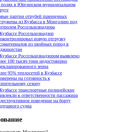
 полях в Юргинском муниципальном
руге
вые партии отрубей пшеничных
гружены из Кузбасса в Монголию под
нтролем Россельхознадзора
Кузбассе Россельхознадзор
оконтролировал новую отгрузку
соматериалов из хвойных пород в
джикистан
Кузбассе Россельхознадзором выявлено
лее 100 тысяч тонн недостоверно
декларированного зерна
лее 95% теплосетей в Кузбассе
оверены на готовность к
опительному сезону
Кузбассе транспортные полицейские
ивлекли к ответственности пассажира
 деструктивное поведение на борту
здушного судна
сование
праздновать Масленицу?