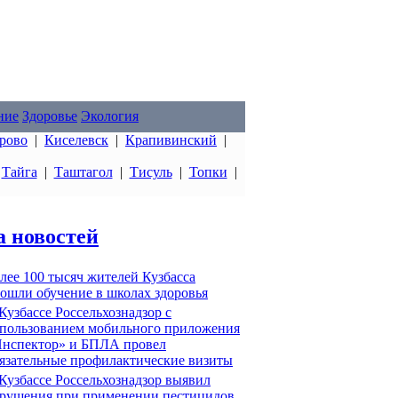
ние
Здоровье
Экология
рово
|
Киселевск
|
Крапивинский
|
|
Тайга
|
Таштагол
|
Тисуль
|
Топки
|
а новостей
лее 100 тысяч жителей Кузбасса
ошли обучение в школах здоровья
Кузбассе Россельхознадзор с
пользованием мобильного приложения
нспектор» и БПЛА провел
язательные профилактические визиты
Кузбассе Россельхознадзор выявил
рушения при применении пестицидов