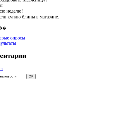
ты
всю неделю!
если куплю блины в магазине.
арые опросы
зультаты
ентарии
ст