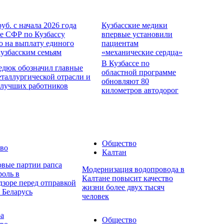
руб. с начала 2026 года
Кузбасские медики
е СФР по Кузбассу
впервые установили
о на выплату единого
пациентам
кузбасским семьям
«механические сердца»
В Кузбассе по
едюк обозначил главные
областной программе
еталлургической отрасли и
обновляют 80
 лучших работников
километров автодорог
Общество
во
Калтан
овые партии рапса
Модернизация водопровода в
роль в
Калтане повысит качество
дзоре перед отправкой
жизни более двух тысяч
 Беларусь
человек
ра
Общество