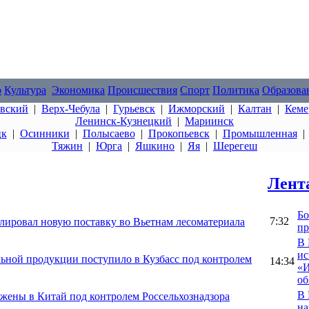
о
Культура
Экономика
Происшествия
Спорт
Политика
Образова
овский
|
Верх-Чебула
|
Гурьевск
|
Ижморский
|
Калтан
|
Кеме
Ленинск-Кузнецкий
|
Мариинск
цк
|
Осинники
|
Полысаево
|
Прокопьевск
|
Промышленная
Тяжин
|
Юрга
|
Яшкино
|
Яя
|
Шерегеш
Лент
Бо
7:32
олировал новую поставку во Вьетнам лесоматериала
пр
В 
ис
льной продукции поступило в Кузбасс под контролем
14:34
«И
об
В 
ужены в Китай под контролем Россельхознадзора
на