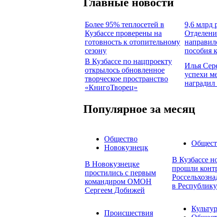
Главные новости
Более 95% теплосетей в
9,6 млрд 
Кузбассе проверены на
Отделени
готовность к отопительному
направил
сезону
пособия 
В Кузбассе по нацпроекту
Илья Сер
открылось обновленное
успехи м
творческое пространство
наградил
«КнигоТворец»
Популярное за месяц
Общество
Общест
Новокузнецк
В Кузбассе н
В Новокузнецке
прошли конт
простились с первым
Россельхозна
командиром ОМОН
в Республику
Сергеем Добижей
Культу
Происшествия