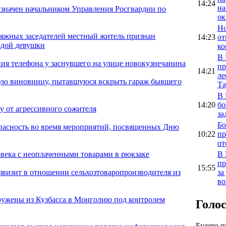
14:24
на
значен начальником Управления Росгвардии по
ок
Но
сяжных заседателей местный житель признан
14:23
от
одой девушки
ко
В 
я телефона у заснувшего на улице новокузнечанина
пр
14:21
ле
ую виновницу, пытавшуюся вскрыть гараж бывшего
Та
В 
14:20
бо
 от агрессивного сожителя
за
Бо
опасность во время мероприятий, посвященных Дню
10:22
пр
от
В 
века с неоплаченными товарами в рюкзаке
пр
15:55
за
фвизит в отношении сельхозтоваропроизводителя из
во
ужены из Кузбасса в Монголию под контролем
Голо
Будете 