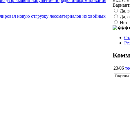
ознадзор выявил нарушение порядка информирования
Вариан
Да, 
олировал новую отгрузку лесоматериалов из хвойных
Да, 
Нет
Ст
Ре
Комм
23/06
те