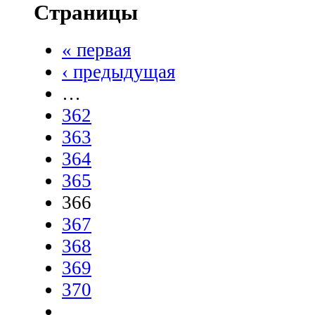
Страницы
« первая
‹ предыдущая
…
362
363
364
365
366
367
368
369
370
…