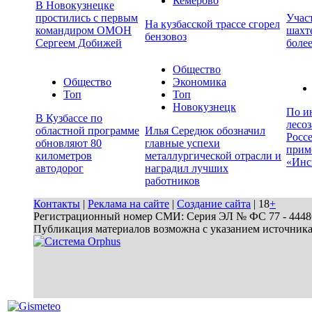
Кемерово
В Новокузнецке
простились с первым
Учас
На кузбасской трассе сгорел
командиром ОМОН
шахте
бензовоз
Сергеем Добижей
более
Общество
Общество
Экономика
Топ
Топ
Новокузнецк
По и
В Кузбассе по
лесо
областной программе
Илья Середюк обозначил
Росс
обновляют 80
главные успехи
прим
километров
металлургической отрасли и
«Инс
автодорог
наградил лучших
работников
Контакты
|
Реклама на сайте
|
Создание сайта
| 18
+
Регистрационный номер СМИ: Серия ЭЛ № ФС 77 - 44486 
Публикация материалов возможна с указанием источник