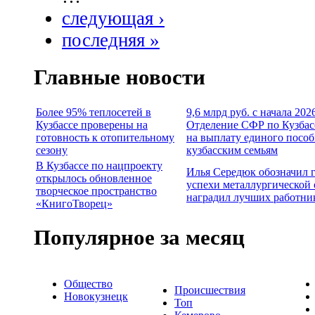
следующая ›
последняя »
Главные новости
Более 95% теплосетей в
9,6 млрд руб. с начала 202
Кузбассе проверены на
Отделение СФР по Кузбас
готовность к отопительному
на выплату единого пособ
сезону
кузбасским семьям
В Кузбассе по нацпроекту
Илья Середюк обозначил 
открылось обновленное
успехи металлургической 
творческое пространство
наградил лучших работни
«КнигоТворец»
Популярное за месяц
Общество
Происшествия
Новокузнецк
Топ