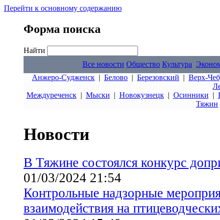
Перейти к основному содержанию
Форма поиска
Найти
Все новости
Общество
Культура
Эконо
Анжеро-Судженск
|
Белово
|
Березовский
|
Верх-Чеб
Л
Междуреченск
|
Мыски
|
Новокузнецк
|
Осинники
|
Тяжин
Новости
В Тяжине состоялся конкурс доп
01/03/2024 21:54
Контрольные надзорные мероприя
взаимодействия на птицеводчески