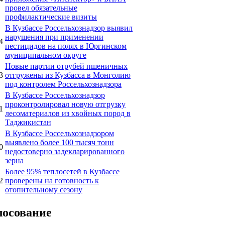
провел обязательные
профилактические визиты
В Кузбассе Россельхознадзор выявил
нарушения при применении
4
пестицидов на полях в Юргинском
муниципальном округе
Новые партии отрубей пшеничных
3
отгружены из Кузбасса в Монголию
под контролем Россельхознадзора
В Кузбассе Россельхознадзор
проконтролировал новую отгрузку
1
лесоматериалов из хвойных пород в
Таджикистан
В Кузбассе Россельхознадзором
выявлено более 100 тысяч тонн
0
недостоверно задекларированного
зерна
Более 95% теплосетей в Кузбассе
2
проверены на готовность к
отопительному сезону
лосование