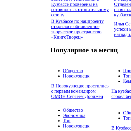
Кузбассе проверены на
Отделен
готовность к отопительному
на выпл
сезону
кузбасс
В Кузбассе по нацпроекту
Илья Се
открылось обновленное
успехи 
творческое пространство
награди
«КнигоТворец»
Популярное за месяц
Общество
Про
Новокузнецк
Топ
Кем
В Новокузнецке простились
с первым командиром
На кузбас
ОМОН Сергеем Добижей
сгорел бе
Общество
Общ
Экономика
Топ
Топ
Новокузнецк
В Кузбасс