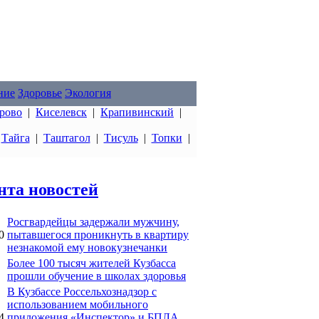
ние
Здоровье
Экология
рово
|
Киселевск
|
Крапивинский
|
|
Тайга
|
Таштагол
|
Тисуль
|
Топки
|
нта новостей
Росгвардейцы задержали мужчину,
0
пытавшегося проникнуть в квартиру
незнакомой ему новокузнечанки
Более 100 тысяч жителей Кузбасса
прошли обучение в школах здоровья
В Кузбассе Россельхознадзор с
использованием мобильного
4
приложения «Инспектор» и БПЛА