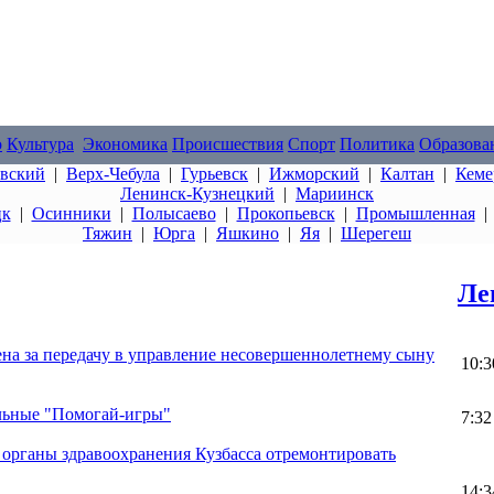
о
Культура
Экономика
Происшествия
Спорт
Политика
Образова
овский
|
Верх-Чебула
|
Гурьевск
|
Ижморский
|
Калтан
|
Кеме
Ленинск-Кузнецкий
|
Мариинск
цк
|
Осинники
|
Полысаево
|
Прокопьевск
|
Промышленная
Тяжин
|
Юрга
|
Яшкино
|
Яя
|
Шерегеш
Ле
а за передачу в управление несовершеннолетнему сыну
10:3
льные "Помогай-игры"
7:32
 органы здравоохранения Кузбасса отремонтировать
14:3