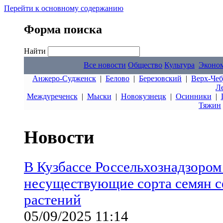
Перейти к основному содержанию
Форма поиска
Найти
Все новости
Общество
Культура
Эконо
Анжеро-Судженск
|
Белово
|
Березовский
|
Верх-Чеб
Л
Междуреченск
|
Мыски
|
Новокузнецк
|
Осинники
|
Тяжин
Новости
В Кузбассе Россельхознадзоро
несуществующие сорта семян с
растений
05/09/2025 11:14