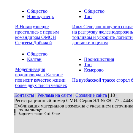
Общество
Общество
Новокузнецк
Топ
В Новокузнецке
Илья Середюк поручил сокра
простились с первым
на разгрузку железнодорожны
командиром ОМОН
топливом и ускорить логисти
Сергеем Добижей
доставки в целом
Общество
Калтан
Происшествия
Топ
Модернизация
Кемерово
водопровода в Калтане
повысит качество жизни
На кузбасской трассе сгорел 
более двух тысяч человек
Контакты
|
Реклама на сайте
|
Создание сайта
| 18
+
Регистрационный номер СМИ: Серия ЭЛ № ФС 77 - 44486 
Публикация материалов возможна с указанием источник