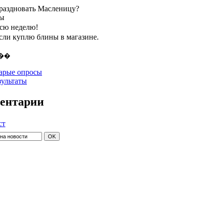
праздновать Масленицу?
ты
всю неделю!
если куплю блины в магазине.
арые опросы
зультаты
ентарии
ст