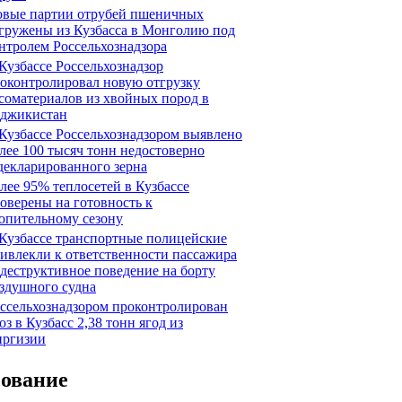
вые партии отрубей пшеничных
гружены из Кузбасса в Монголию под
нтролем Россельхознадзора
Кузбассе Россельхознадзор
оконтролировал новую отгрузку
соматериалов из хвойных пород в
джикистан
Кузбассе Россельхознадзором выявлено
лее 100 тысяч тонн недостоверно
декларированного зерна
лее 95% теплосетей в Кузбассе
оверены на готовность к
опительному сезону
Кузбассе транспортные полицейские
ивлекли к ответственности пассажира
 деструктивное поведение на борту
здушного судна
ссельхознадзором проконтролирован
оз в Кузбасс 2,38 тонн ягод из
ргизии
сование