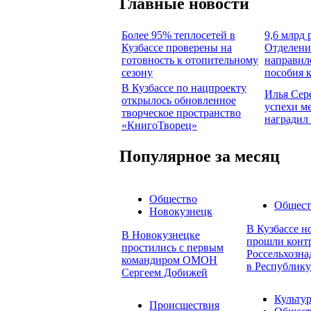
Главные новости
Более 95% теплосетей в
9,6 млрд 
Кузбассе проверены на
Отделени
готовность к отопительному
направил
сезону
пособия 
В Кузбассе по нацпроекту
Илья Сер
открылось обновленное
успехи м
творческое пространство
наградил
«КнигоТворец»
Популярное за месяц
Общество
Общест
Новокузнецк
В Кузбассе н
В Новокузнецке
прошли конт
простились с первым
Россельхозна
командиром ОМОН
в Республику
Сергеем Добижей
Культу
Происшествия