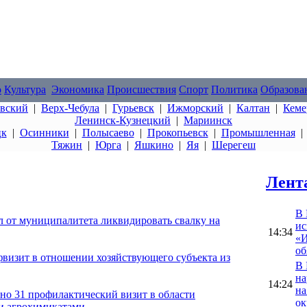
о
Культура
Экономика
Происшествия
Спорт
Политика
Образова
овский
|
Верх-Чебула
|
Гурьевск
|
Ижморский
|
Калтан
|
Кеме
Ленинск-Кузнецкий
|
Мариинск
цк
|
Осинники
|
Полысаево
|
Прокопьевск
|
Промышленная
Тяжин
|
Юрга
|
Яшкино
|
Яя
|
Шерегеш
Лент
В 
ал от муниципалитета ликвидировать свалку на
ис
14:34
«И
об
фвизит в отношении хозяйствующего субъекта из
В 
на
14:24
на
ено 31 профилактический визит в области
ок
 и агрохимикатами