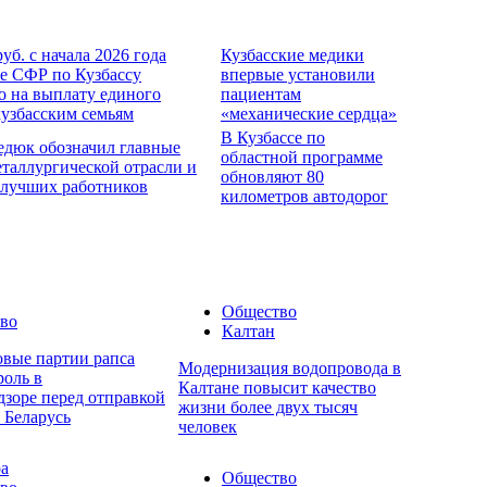
руб. с начала 2026 года
Кузбасские медики
е СФР по Кузбассу
впервые установили
о на выплату единого
пациентам
кузбасским семьям
«механические сердца»
В Кузбассе по
едюк обозначил главные
областной программе
еталлургической отрасли и
обновляют 80
 лучших работников
километров автодорог
Общество
во
Калтан
овые партии рапса
Модернизация водопровода в
роль в
Калтане повысит качество
дзоре перед отправкой
жизни более двух тысяч
 Беларусь
человек
ра
Общество