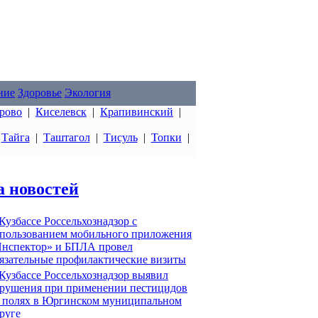
ние
Здоровье
Экология
рово
|
Киселевск
|
Крапивинский
|
|
Тайга
|
Таштагол
|
Тисуль
|
Топки
|
а новостей
Кузбассе Россельхознадзор с
пользованием мобильного приложения
нспектор» и БПЛА провел
язательные профилактические визиты
Кузбассе Россельхознадзор выявил
рушения при применении пестицидов
 полях в Юргинском муниципальном
руге