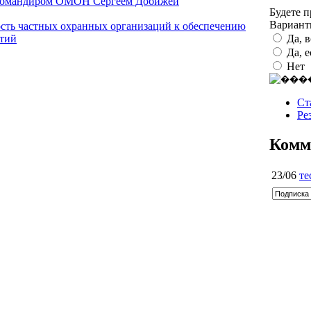
 командиром ОМОН Сергеем Добижей
Будете 
Вариан
ость частных охранных организаций к обеспечению
Да, 
тий
Да, 
Нет
Ст
Ре
Комм
23/06
те