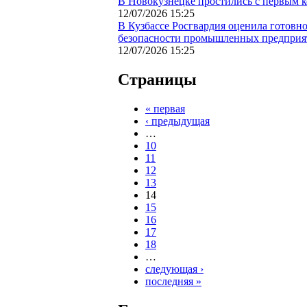
В Новокузнецке простились с первым
12/07/2026 15:25
В Кузбассе Росгвардия оценила готовн
безопасности промышленных предприя
12/07/2026 15:25
Страницы
« первая
‹ предыдущая
…
10
11
12
13
14
15
16
17
18
…
следующая ›
последняя »