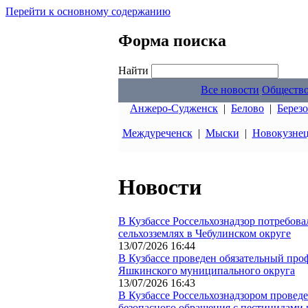
Перейти к основному содержанию
Форма поиска
Найти
Все новости
Обществ
Анжеро-Судженск
|
Белово
|
Берез
Междуреченск
|
Мыски
|
Новокузне
Новости
В Кузбассе Россельхознадзор потребов
сельхозземлях в Чебулинском округе
13/07/2026 16:44
В Кузбассе проведен обязательный про
Яшкинского муниципального округа
13/07/2026 16:43
В Кузбассе Россельхознадзором провед
безопасного обращения с пестицидами