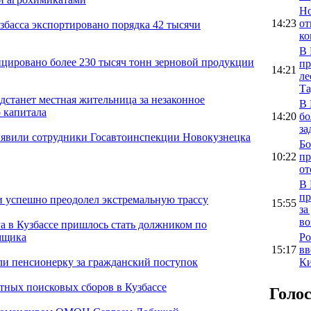
Но
14:23
от
збасса экспортировано порядка 42 тысячи
ко
В 
ицировано более 230 тысяч тонн зерновой продукции
пр
14:21
ле
Та
дстанет местная жительница за незаконное
В 
 капитала
14:20
бо
за
явили сотрудники Госавтоинспекции Новокузнецка
Бо
10:22
пр
от
В 
пр
 успешно преодолел экстремальную трассу
15:55
за
во
 в Кузбассе пришлось стать должником по
Ро
мщика
15:17
вв
Ки
и пенсионерку за гражданский поступок
тных поисковых сборов в Кузбассе
Голо