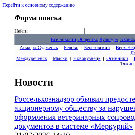
Перейти к основному содержанию
Форма поиска
Найти
Все новости
Общество
Культура
Эконо
Анжеро-Судженск
|
Белово
|
Березовский
|
Верх-Чеб
Л
Междуреченск
|
Мыски
|
Новокузнецк
|
Осинники
|
Тяжин
Новости
Россельхознадзор объявил предост
акционерному обществу за наруше
оформления ветеринарных сопрово
документов в системе «Меркурий»