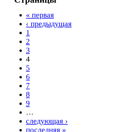
« первая
‹ предыдущая
1
2
3
4
5
6
7
8
9
…
следующая ›
последняя »