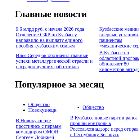
Главные новости
9,6 млрд руб. с начала 2026 года
Кузбасские медик
Отделение СФР по Кузбассу
впервые установи
направило на выплату единого
пациентам
пособия кузбасским семьям
«механические се
В Кузбассе по
Илья Середюк обозначил главные
областной програ
успехи металлургической отрасли и
обновляют 80
наградил лучших работников
километров автод
Популярное за месяц
Общество
Общество
Новокузнецк
В Кузбассе новые партии рапса
В Новокузнецке
прошли контроль в
простились с первым
Россельхознадзоре перед отпра
командиром ОМОН
в Республику Беларусь
Сергеем Добижей