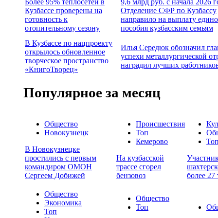
Более 95% теплосетей в
9,6 млрд руб. с начала 2026 г
Кузбассе проверены на
Отделение СФР по Кузбассу
готовность к
направило на выплату едино
отопительному сезону
пособия кузбасским семьям
В Кузбассе по нацпроекту
Илья Середюк обозначил гл
открылось обновленное
успехи металлургической от
творческое пространство
наградил лучших работнико
«КнигоТворец»
Популярное за месяц
Общество
Происшествия
Кул
Новокузнецк
Топ
Об
Кемерово
То
В Новокузнецке
простились с первым
На кузбасской
Участни
командиром ОМОН
трассе сгорел
шахтерск
Сергеем Добижей
бензовоз
более 27
Общество
Общество
Экономика
Топ
Об
Топ