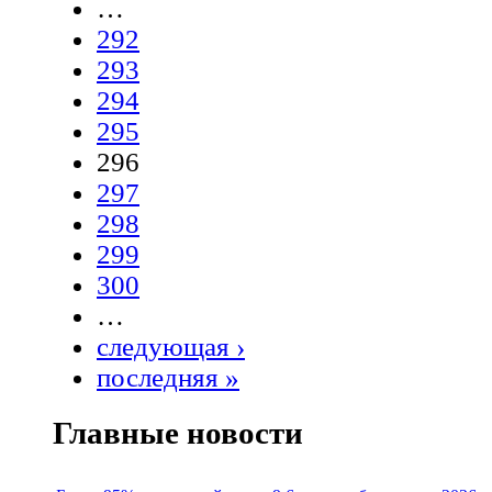
…
292
293
294
295
296
297
298
299
300
…
следующая ›
последняя »
Главные новости