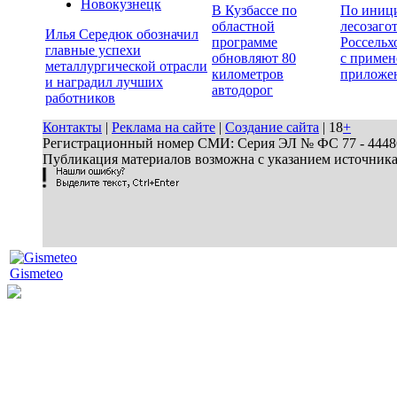
Новокузнецк
В Кузбассе по
По иници
областной
лесозаго
Илья Середюк обозначил
программе
Россельх
главные успехи
обновляют 80
с примен
металлургической отрасли
километров
приложе
и наградил лучших
автодорог
работников
Контакты
|
Реклама на сайте
|
Создание сайта
| 18
+
Регистрационный номер СМИ: Серия ЭЛ № ФС 77 - 44486 
Публикация материалов возможна с указанием источник
Gismeteo