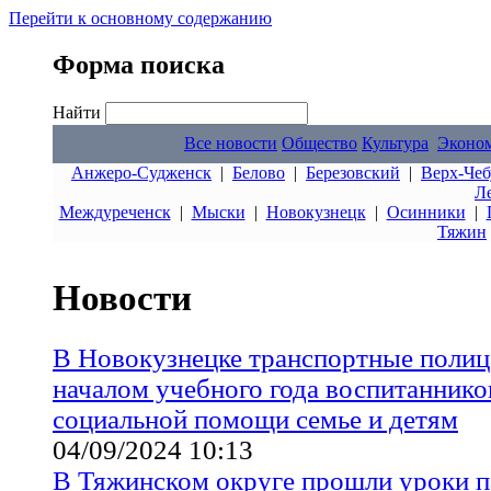
Перейти к основному содержанию
Форма поиска
Найти
Все новости
Общество
Культура
Эконо
Анжеро-Судженск
|
Белово
|
Березовский
|
Верх-Чеб
Л
Междуреченск
|
Мыски
|
Новокузнецк
|
Осинники
|
Тяжин
Новости
В Новокузнецке транспортные полиц
началом учебного года воспитаннико
социальной помощи семье и детям
04/09/2024 10:13
В Тяжинском округе прошли уроки п